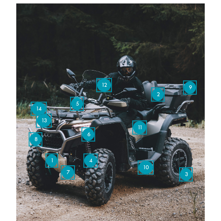
12
9
2
5
14
13
11
6
8
1
4
10
7
3