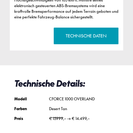
Höchstgeschwindigkeit von 105 km/h. Mithilfe seines
elektronisch gesteuerten ABS-Bremssystems wird eine
kraftvolle Bremsperformance auf jedem Terrain geboten und
eine perfekte Fahrzeug-Balance sichergestellt.
TECHNISCHE DATEN
Technische Details:
Modell
CFORCE 1000 OVERLAND
Farben
Desert Tan
Preis
€ 1̶̶5̶̶9̶̶9̶̶9̶,– → € 14.499,–