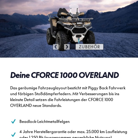
ZUBEHÖR
ZUBEHÖR
Deine CFORCE 1000 OVERLAND
Das geräumige Fahrzeuglayout besticht mit Piggy Back Fahrwerk
und färbigen Stoßdämpferfedern. Mit Verbesserungen bis ins
kleinste Detail setzen die Fahrleistungen der CFORCE 1000
OVERLAND neue Standards.
Beadlock-Leichtmetallfelgen
4 Jahre Herstellergarantie oder max. 25.000 km Laufleistung
oder 1.250 Bh (ausgenommen gewerbliche Nutzung)