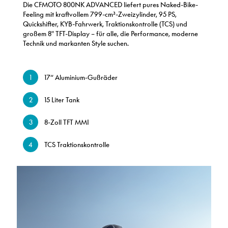
Die CFMOTO 800NK ADVANCED liefert pures Naked-Bike-
Feeling mit kraftvollem 799-cm³-Zweizylinder, 95 PS,
Quickshifter, KYB-Fahrwerk, Traktionskontrolle (TCS) und
großem 8" TFT-Display – für alle, die Performance, moderne
Technik und markanten Style suchen.
17“ Aluminium-Gußräder
15 Liter Tank
8-Zoll TFT MMI
TCS Traktionskontrolle