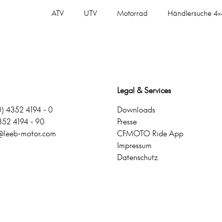
ATV
UTV
Motorrad
Händlersuche 4×
Legal & Services
0) 4352 4194 - 0
Downloads
352 4194 - 90
Presse
e@leeb-motor.com
CFMOTO Ride App
Impressum
Datenschutz