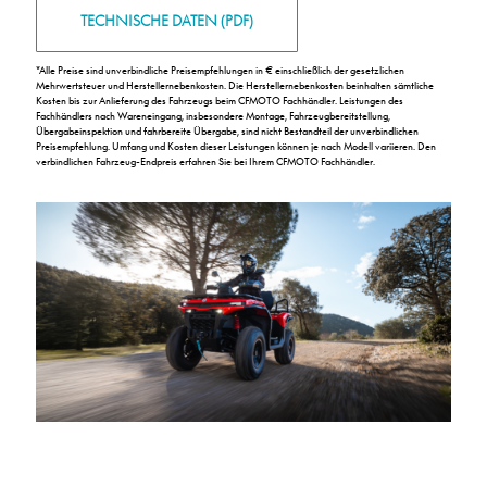
TECHNISCHE DATEN (PDF)
*
Alle Preise sind unverbindliche Preisempfehlungen in € einschließlich der gesetzlichen
Mehrwertsteuer und Herstellernebenkosten. Die Herstellernebenkosten beinhalten sämtliche
Kosten bis zur Anlieferung des Fahrzeugs beim CFMOTO Fachhändler. Leistungen des
Fachhändlers nach Wareneingang, insbesondere Montage, Fahrzeugbereitstellung,
Übergabeinspektion und fahrbereite Übergabe, sind nicht Bestandteil der unverbindlichen
Preisempfehlung. Umfang und Kosten dieser Leistungen können je nach Modell variieren. Den
verbindlichen Fahrzeug-Endpreis erfahren Sie bei Ihrem CFMOTO Fachhändler.