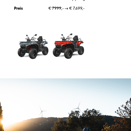
Preis
€ 7̶̶9̶̶9̶̶9̶,- → € 7.699,-